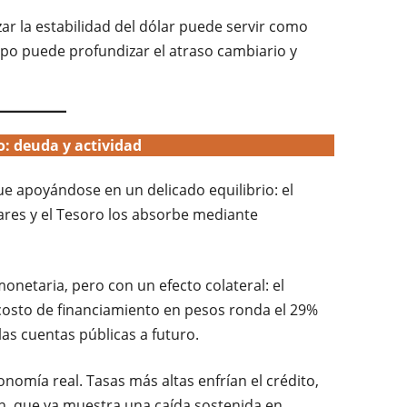
zar la estabilidad del dólar puede servir como
mpo puede profundizar el atraso cambiario y
o: deuda y actividad
e apoyándose en un delicado equilibrio: el
ares y el Tesoro los absorbe mediante
onetaria, pero con un efecto colateral: el
 costo de financiamiento en pesos ronda el 29%
las cuentas públicas a futuro.
omía real. Tasas más altas enfrían el crédito,
ión, que ya muestra una caída sostenida en