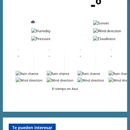
-º
-
-
-
-
-
-
-
-
-
-
-
-
-
-
-
-
-
-
-
-
-
-
El tiempo en Azul
Te pueden interesar