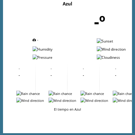
Azul
-º
-
-
-
-
-
-
-
-
-
-
-
-
-
-
-
-
-
-
-
-
-
-
El tiempo en Azul