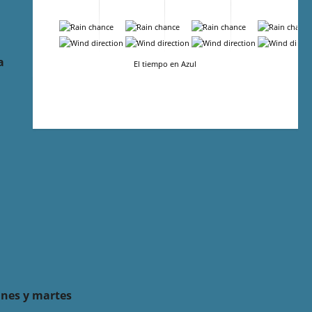
-
-
-
-
-
-
-
-
a
El tiempo en Azul
unes y martes