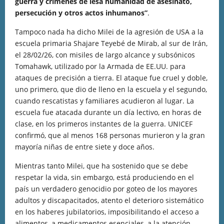
guerra y crímenes de lesa humanidad de asesinato,
persecución y otros actos inhumanos”
.
Tampoco nada ha dicho Milei de la agresión de USA a la
escuela primaria Shajare Teyebé de Mirab, al sur de Irán,
el 28/02/26, con misiles de largo alcance y subsónicos
Tomahawk, utilizado por la Armada de EE.UU. para
ataques de precisión a tierra. El ataque fue cruel y doble,
uno primero, que dio de lleno en la escuela y el segundo,
cuando rescatistas y familiares acudieron al lugar. La
escuela fue atacada durante un día lectivo, en horas de
clase, en los primeros instantes de la guerra.​ UNICEF
confirmó, que al menos 168 personas murieron y la gran
mayoría niñas de entre siete y doce años.
Mientras tanto Milei, que ha sostenido que se debe
respetar la vida, sin embargo, está produciendo en el
país un verdadero genocidio por goteo de los mayores
adultos y discapacitados, atento el deterioro sistemático
en los haberes jubilatorios, imposibilitando el acceso a
alimentos, a medicamentos esenciales, a la atención